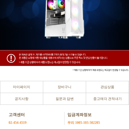
마이페이지
장바구니
관심상품
공지사항
질문과 답변
중고매각 견적내기
고객센터
입금계좌정보
02-454-4519
우리 1005-103-502205