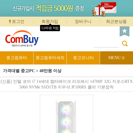
로그인
회원가입
장바구니
최근본상품
5,000원 적립
중고컴퓨터
중고컴퓨터세트
중고모니터
MENU
가격대별 중고PC
>
40만원 이상
[신품] 인텔 코어 i7 14세대 랩터레이크 리프레시 14700F 32G 지포스RTX
5060 NVMe SSD1TB 지우샥 JF100RS 쿨러 기본장착