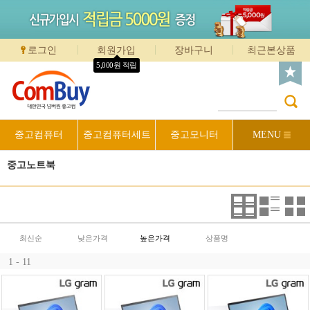
로그인
회원가입
장바구니
최근본상품
5,000원 적립
중고컴퓨터
중고컴퓨터세트
중고모니터
MENU
중고노트북
최신순
낮은가격
높은가격
상품명
1 - 11