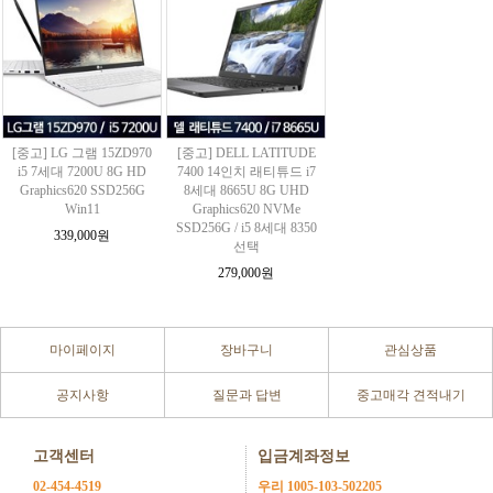
[중고] LG 그램 15ZD970
[중고] DELL LATITUDE
i5 7세대 7200U 8G HD
7400 14인치 래티튜드 i7
Graphics620 SSD256G
8세대 8665U 8G UHD
Win11
Graphics620 NVMe
SSD256G / i5 8세대 8350
339,000원
선택
279,000원
마이페이지
장바구니
관심상품
공지사항
질문과 답변
중고매각 견적내기
고객센터
입금계좌정보
02-454-4519
우리 1005-103-502205