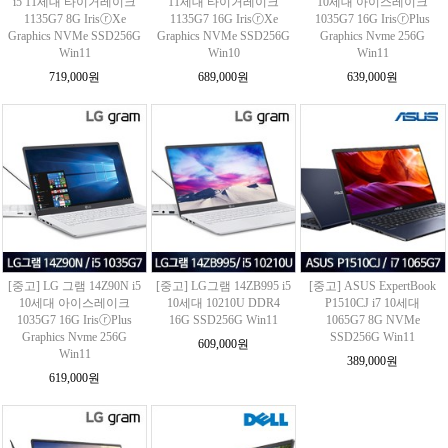
i5 11세대 타이거레이크
11세대 타이거레이크
10세대 아이스레이크
1135G7 8G IrisⓡXe
1135G7 16G IrisⓡXe
1035G7 16G IrisⓡPlus
Graphics NVMe SSD256G
Graphics NVMe SSD256G
Graphics Nvme 256G
Win11
Win10
Win11
719,000원
689,000원
639,000원
[중고] LG 그램 14Z90N i5
[중고] LG그램 14ZB995 i5
[중고] ASUS ExpertBook
10세대 아이스레이크
10세대 10210U DDR4
P1510CJ i7 10세대
1035G7 16G IrisⓡPlus
16G SSD256G Win11
1065G7 8G NVMe
Graphics Nvme 256G
SSD256G Win11
609,000원
Win11
389,000원
619,000원