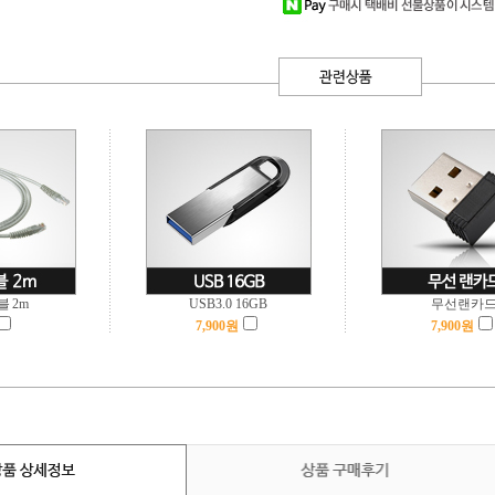
 2m
USB3.0 16GB
무선랜카
7,900
원
7,900
원