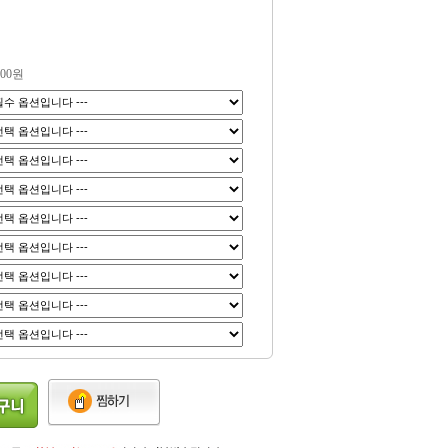
000
원