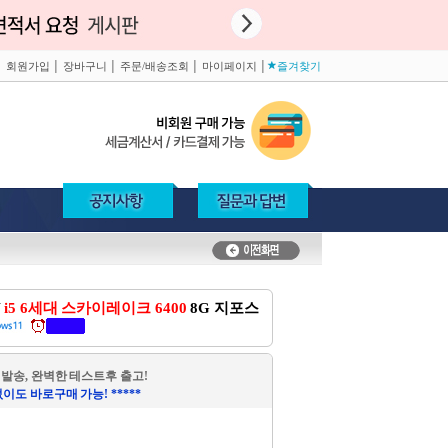
│
회원가입
│
장바구니
│
주문/배송조회
│
마이페이지
│
즐겨찾기
V
i5 6세대 스카이레이크 6400
8G 지포스
 발송, 완벽한 테스트후 출고!
없이도 바로구매 가능! *****