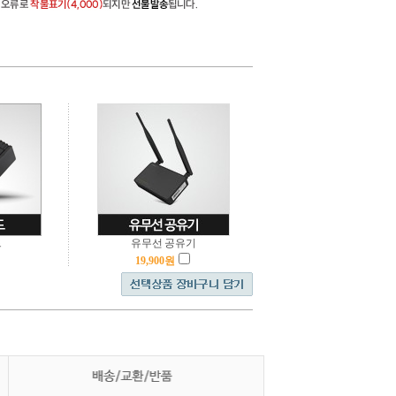
드
유무선 공유기
19,900
원