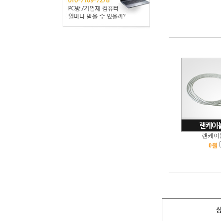
랜케이블
0
원