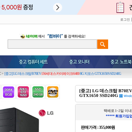
로그인
C
>
[중고] LG 데스크탑 B70EV
i5 6세대 스카이레이크 6400
8G 지포스 GTX1650 SSD240G
[중고] LG 데스크탑 B70E
GTX1650 SSD240G
택배로 1~2일 이내
***** 회원가입
판매가격 :
355,000원