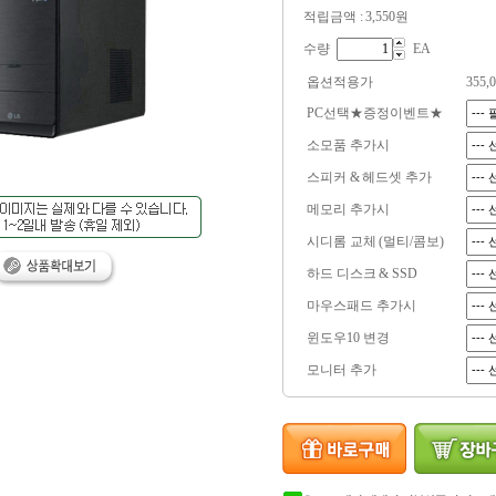
적립금액 :
3,550원
수량
EA
옵션적용가
355,
PC선택★증정이벤트★
소모품 추가시
스피커 & 헤드셋 추가
메모리 추가시
시디롬 교체 (멀티/콤보)
하드 디스크 & SSD
마우스패드 추가시
윈도우10 변경
모니터 추가