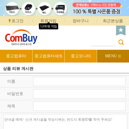
로그인
회원가입
장바구니
최근본상품
5,000원 적립
중고컴퓨터
중고컴퓨터세트
중고모니터
MENU
상품 리뷰 게시판
이름
비밀번호
제목